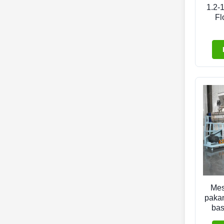
1.2-
Fl
Mes
pakan
bas
udan