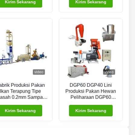
Produksi Pakan Hewan
Kirim Sekarang
Kirim Sekarang
Peliharaan dalam Baja
Tahan Karat Food Grade
dan Sistem Kontrol
Sepenuhnya Otomatis
video
video
abrik Produksi Pakan
DGP60 DGP40 Lini
Ikan Terapung Tipe
Produksi Pakan Hewan
asah 0.2mm Sampai
Peliharaan DGP60
0.8mm ODM
Extruder Pelet Pakan
Ikan 1ton / H
Kirim Sekarang
Kirim Sekarang