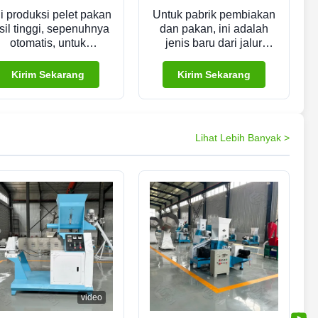
ni produksi pelet pakan
Untuk pabrik pembiakan
sil tinggi, sepenuhnya
dan pakan, ini adalah
otomatis, untuk
jenis baru dari jalur
eternakan dan pabrik
produksi pelet pakan
roduksi pelet pakan,
sepenuhnya otomatis
Kirim Sekarang
Kirim Sekarang
asil tinggi dan biaya
dengan biaya rendah,
rendah.
keuntungan tinggi dan
operasi sederhana.
Lihat Lebih Banyak >
video