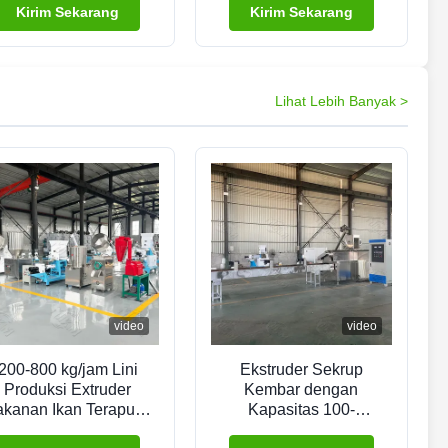
Penggunaan Rumah
Mesin ekstruder
Kirim Sekarang
Kirim Sekarang
Pompa Inti Bantalan
makanan hewan
Roda Gigi
peliharaan kering Mesin
ekstruder makanan
anjing tenggelam /
Lihat Lebih Banyak >
mengambang Mesin
ekstruder pakan ikan
video
video
200-800 kg/jam Lini
Ekstruder Sekrup
Produksi Extruder
Kembar dengan
kanan Ikan Terapung
Kapasitas 100-
Kecil.
1000kg/jam untuk Lini