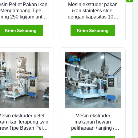
sin Pellet Pakan Ikan
Mesin ekstruder pakan
Mengambang Tipe
ikan stainless steel
ring 250 kg/jam untuk
dengan kapasitas 100-
Peternakan Ikan
2000 kg/jam untuk pelet
terapung
Kirim Sekarang
Kirim Sekarang
esin ekstruder pelet
Mesin ekstruder
kan ikan terapung twin
makanan hewan
rew Tipe Basah Pelet
peliharaan / anjing /
akan Terapung Pabrik
kucing kualitas terbaik