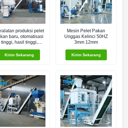
ralatan produksi pelet
Mesin Pelet Pakan
kan baru, otomatisasi
Unggas Kelinci 50HZ
tinggi, hasil tinggi,
3mm 12mm
nsumsi energi rendah,
biaya rendah.
Kirim Sekarang
Kirim Sekarang