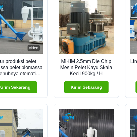
video
lur produksi pelet
MIKIM 2.5mm Die Chip
Lin
ssa pelet biomassa
Mesin Pelet Kayu Skala
enuhnya otomatis
Kecil 900kg / H
dan efisien
Kirim Sekarang
Kirim Sekarang