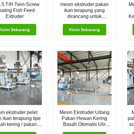
1.5 T/H Twin-Screw
mesin ekstruder pakan
Me
oating Fish Feed
ikan terapung yang
Extruder
dirancang untuk
Ke
memproduksi pelet
pakan ikan terapung dan
Kirim Sekarang
Kirim Sekarang
sederhana
menggunakan teknologi
ekstrusi sekrup kembar
in ekstruder pelet
Mesin Ekstruder Udang
M
 ikan terapung tipe
Pakan Hewan Kering
pa
ah kering / pakan
Basah Otomatis Ulir
sc
g penjualan pabrik
Tunggal
P