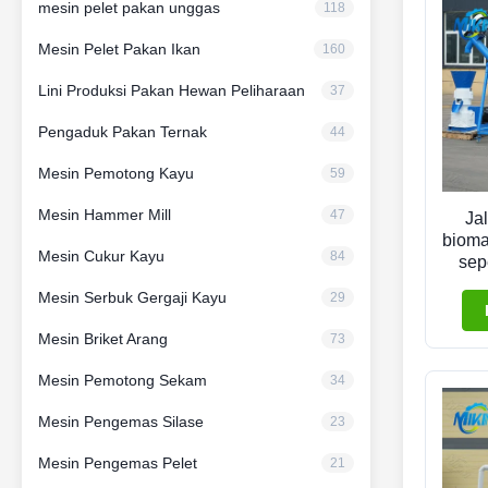
mesin pelet pakan unggas
118
Mesin Pelet Pakan Ikan
160
Lini Produksi Pakan Hewan Peliharaan
37
Pengaduk Pakan Ternak
44
Mesin Pemotong Kayu
59
Mesin Hammer Mill
47
Ja
bioma
Mesin Cukur Kayu
84
sep
Mesin Serbuk Gergaji Kayu
29
Mesin Briket Arang
73
Mesin Pemotong Sekam
34
Mesin Pengemas Silase
23
Mesin Pengemas Pelet
21