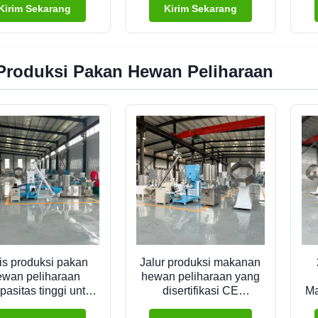
 Mesin Ekstruder
Kirim Sekarang
Kirim Sekarang
rup Ganda Sekrup
Tunggal
 Produksi Pakan Hewan Peliharaan
is produksi pakan
Jalur produksi makanan
ewan peliharaan
hewan peliharaan yang
pasitas tinggi untuk
disertifikasi CE
Ma
roduksi berbagai
digunakan untuk