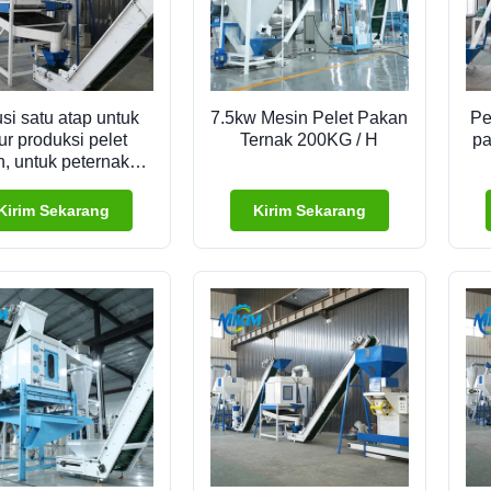
si satu atap untuk
7.5kw Mesin Pelet Pakan
Pe
lur produksi pelet
Ternak 200KG / H
pa
, untuk peternakan
as, jalur produksi
ko
n ternak dan domba
Kirim Sekarang
Kirim Sekarang