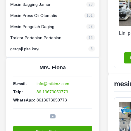
Mesin Bagging Jamur
23
Mesin Press Oli Otomatis
101
Mesin Pengolah Daging
58
Lini 
Traktor Pertanian Pertanian
16
gergaji pita kayu
6
Mrs. Fiona
mesi
E-mail:
info@mikimz.com
Telp:
86 13673050773
WhatsApp:
8613673050773