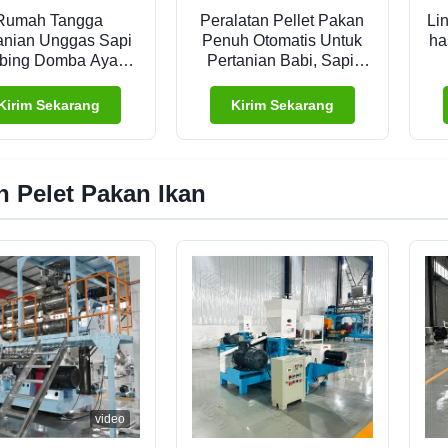
Rumah Tangga
Peralatan Pellet Pakan
Li
anian Unggas Sapi
Penuh Otomatis Untuk
ha
bing Domba Ayam
Pertanian Babi, Sapi,
Pelet Produksi
Domba, Ayam dan
p
Unggas
p
Kirim Sekarang
Kirim Sekarang
h
n Pelet Pakan Ikan
video