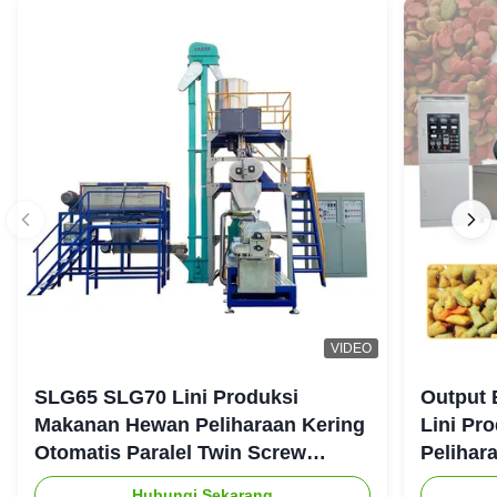
VIDEO
SLG65 SLG70 Lini Produksi
Output 
Makanan Hewan Peliharaan Kering
Lini Pr
Otomatis Paralel Twin Screw
Pelihar
Extruder CE
Hubungi Sekarang