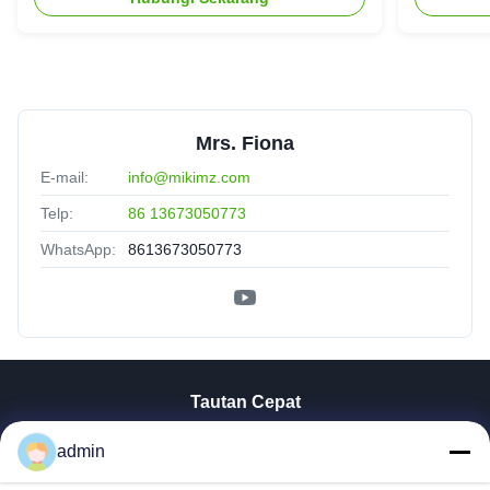
Mrs. Fiona
E-mail:
info@mikimz.com
Telp:
86 13673050773
WhatsApp:
8613673050773
Tautan Cepat
Rumah
admin
Produk