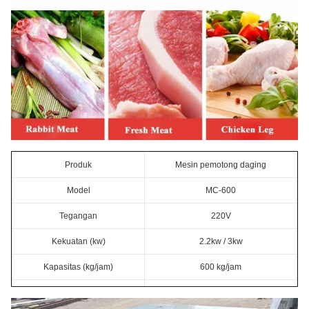
Produk
Mesin pemotong daging
Model
MC-600
Tegangan
220V
Kekuatan (kw)
2.2kw / 3kw
Kapasitas (kg/jam)
600 kg/jam
Dimensi ((cm)
130 x 70 x 85 cm