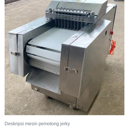
Berat (kg)
260 kg
Ukuran kubus pemotong
20*50mm
((mm)
Deskripsi mesin pemotong jerky