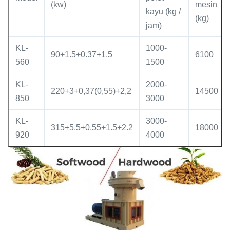
(kw)
mesin
kayu (kg /
(kg)
jam)
KL-
1000-
90+1.5+0.37+1.5
6100
560
1500
KL-
2000-
220+3+0,37(0,55)+2,2
14500
850
3000
KL-
3000-
315+5.5+0.55+1.5+2.2
18000
920
4000