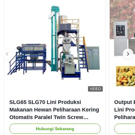
VIDEO
SLG65 SLG70 Lini Produksi
Output 
Makanan Hewan Peliharaan Kering
Lini Pr
Otomatis Paralel Twin Screw
Pelihar
Extruder CE
Hubungi Sekarang