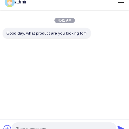
admin
Produk
Tampilan VR
Tentang Kita
4:41 AM
Wisata Pabrik
Good day, what product are you looking for?
Kontrol Kualitas
Hubungi Kami
Berita
Semua Kasus
Tianjin Mikim Technique Co., Ltd.
86-136-73050773
info@mikimz.com
Follow Us
© 2026 Tianjin Mikim Technique Co., Ltd.. All Rights Reserved.