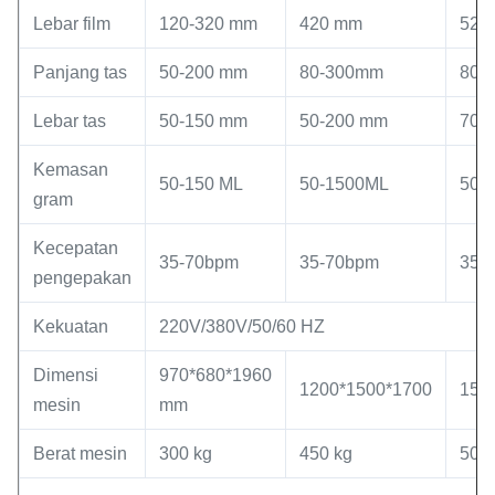
Lebar film
120-320 mm
420 mm
520
Panjang tas
50-200 mm
80-300mm
80-
Lebar tas
50-150 mm
50-200 mm
70-
Kemasan
50-150 ML
50-1500ML
50-
gram
Kecepatan
35-70bpm
35-70bpm
35-
pengepakan
Kekuatan
220V/380V/50/60 HZ
Dimensi
970*680*1960
1200*1500*1700
150
mesin
mm
Berat mesin
300 kg
450 kg
500