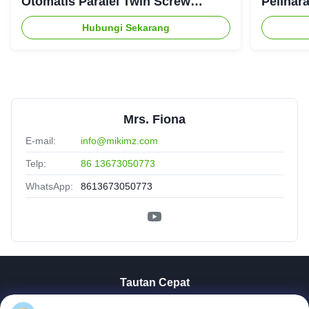
Otomatis Paralel Twin Screw
Pelihar
Extruder CE
Hubungi Sekarang
Mrs. Fiona
E-mail:
info@mikimz.com
Telp:
86 13673050773
WhatsApp:
8613673050773
Tautan Cepat
Rumah