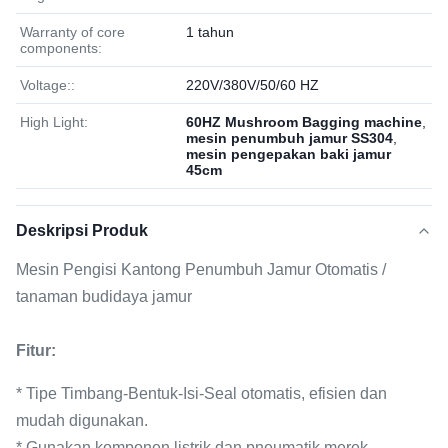
Warranty of core
1 tahun
components:
Voltage::
220V/380V/50/60 HZ
High Light:
60HZ Mushroom Bagging machine
,
mesin penumbuh jamur SS304
,
mesin pengepakan baki jamur
45cm
Deskripsi Produk
Mesin Pengisi Kantong Penumbuh Jamur Otomatis /
tanaman budidaya jamur
Fitur:
* Tipe Timbang-Bentuk-Isi-Seal otomatis, efisien dan
mudah digunakan.
* Gunakan komponen listrik dan pneumatik merek