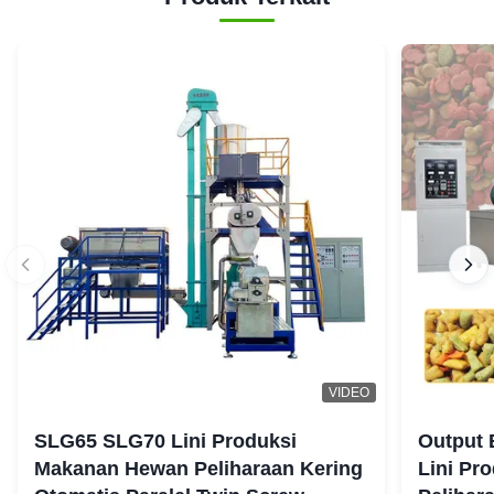
VIDEO
SLG65 SLG70 Lini Produksi
Output 
Makanan Hewan Peliharaan Kering
Lini Pr