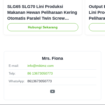
SLG65 SLG70 Lini Produksi
Output 
Makanan Hewan Peliharaan Kering
Lini Pr
Otomatis Paralel Twin Screw
Pelihar
Extruder CE
Hubungi Sekarang
Mrs. Fiona
E-mail:
info@mikimz.com
Telp:
86 13673050773
WhatsApp:
8613673050773