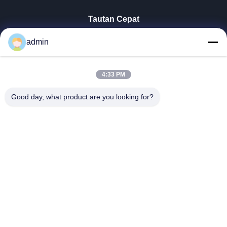
Tautan Cepat
Rumah
admin
Produk
Tampilan VR
Tentang Kita
4:33 PM
Wisata Pabrik
Good day, what product are you looking for?
Kontrol Kualitas
Hubungi Kami
Berita
Semua Kasus
Tianjin Mikim Technique Co., Ltd.
86-136-73050773
info@mikimz.com
Follow Us