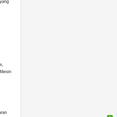
 yang
m,
. Mesin
aran