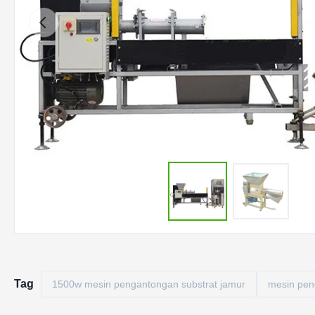
Tag
1500w mesin pengantongan substrat jamur
mesin pen