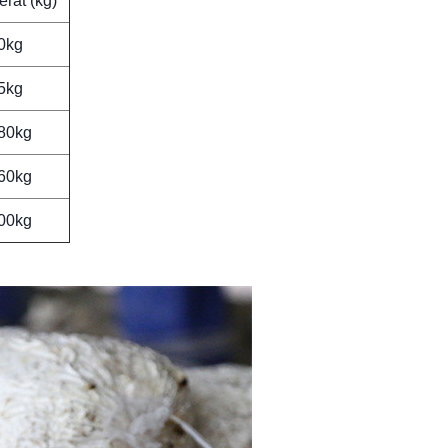
erat (kg)
0kg
5kg
80kg
60kg
00kg