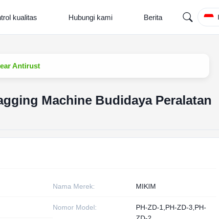
trol kualitas
Hubungi kami
Berita
ar Antirust
gging Machine Budidaya Peralatan
Nama Merek:
MIKIM
Nomor Model:
PH-ZD-1,PH-ZD-3,PH-
ZD-2