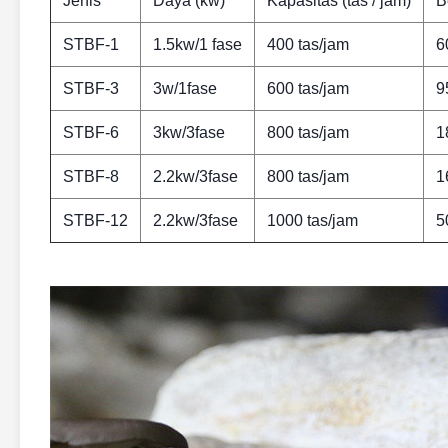
Jenis
Daya (kw)
Kapasitas (tas / jam)
B
STBF-1
1.5kw/1 fase
400 tas/jam
6
STBF-3
3w/1fase
600 tas/jam
9
STBF-6
3kw/3fase
800 tas/jam
1
STBF-8
2.2kw/3fase
800 tas/jam
1
STBF-12
2.2kw/3fase
1000 tas/jam
5