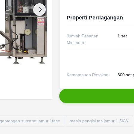
Properti Perdagangan
Jumlah Pesanan
1 set
Minimum:
Kemampuan Pasokan:
300 set 
gantongan substrat jamur 1fase
mesin pengisi tas jamur 1.5KW