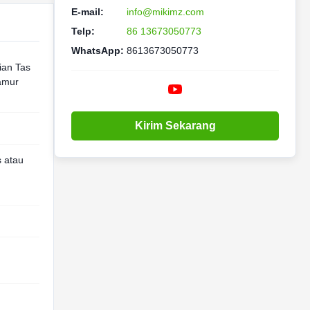
E-mail:
info@mikimz.com
Telp:
86 13673050773
WhatsApp:
8613673050773
ian Tas
amur
Kirim Sekarang
s atau