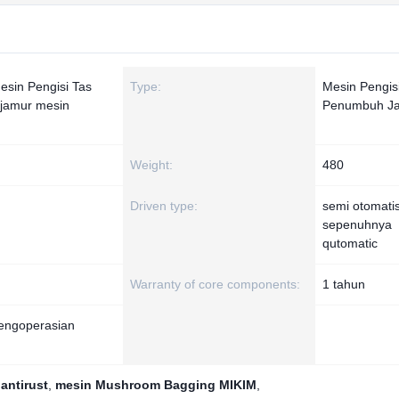
esin Pengisi Tas
Type:
Mesin Pengis
 jamur mesin
Penumbuh J
Weight:
480
Driven type:
semi otomati
sepenuhnya
qutomatic
Warranty of core components:
1 tahun
pengoperasian
antirust
,
mesin Mushroom Bagging MIKIM
,