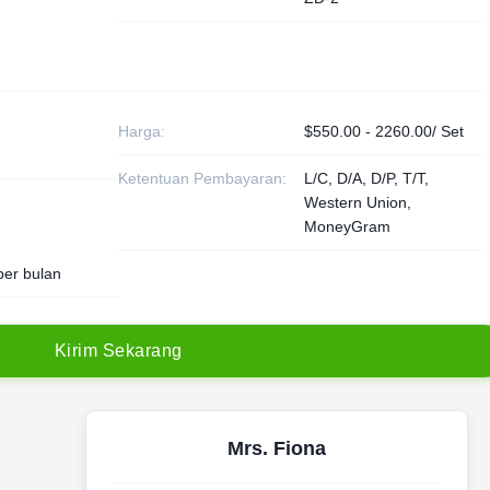
Harga:
$550.00 - 2260.00/ Set
Ketentuan Pembayaran:
L/C, D/A, D/P, T/T,
Western Union,
MoneyGram
per bulan
K
i
r
i
m
S
e
k
a
r
a
n
g
Mrs. Fiona