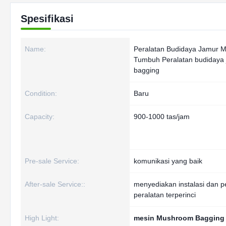
Spesifikasi
Name:
Peralatan Budidaya Jamur M
Tumbuh Peralatan budidaya
bagging
Condition:
Baru
Capacity:
900-1000 tas/jam
Pre-sale Service:
komunikasi yang baik
After-sale Service::
menyediakan instalasi dan 
peralatan terperinci
High Light:
mesin Mushroom Bagging 