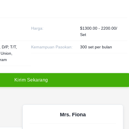
Harga:
$1300.00 - 2200.00/
Set
 D/P, T/T,
Kemampuan Pasokan:
300 set per bulan
 Union,
ram
K
i
r
i
m
S
e
k
a
r
a
n
g
Mrs. Fiona