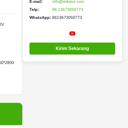
E-mail:
info@mikimz.com
Telp:
86 13673050773
WhatsApp:
8613673050773
0V
Kirim Sekarang
60*2800