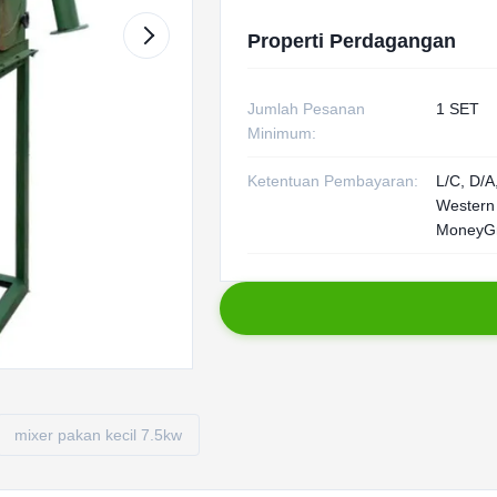
Properti Perdagangan
Jumlah Pesanan
1 SET
Minimum:
Ketentuan Pembayaran:
L/C, D/A,
Western
MoneyG
mixer pakan kecil 7.5kw