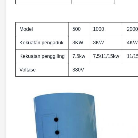
Model
500
1000
2000
Kekuatan pengaduk
3KW
3KW
4KW
Kekuatan penggiling
7.5kw
7.5/11/15kw
11/1
Voltase
380V