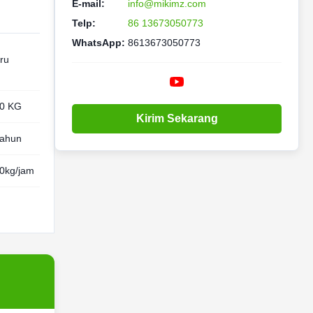
E-mail:
info@mikimz.com
Telp:
86 13673050773
WhatsApp:
8613673050773
ru
0 KG
Kirim Sekarang
tahun
0kg/jam