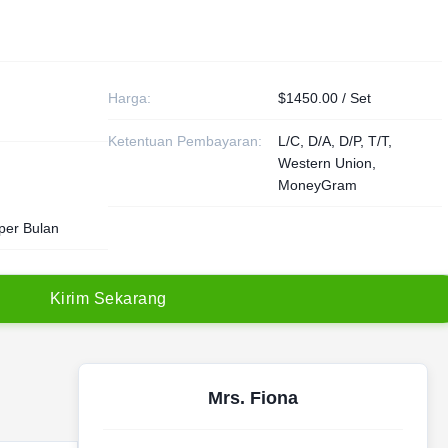
Harga:
$1450.00 / Set
Ketentuan Pembayaran:
L/C, D/A, D/P, T/T,
Western Union,
MoneyGram
per Bulan
K
i
r
i
m
S
e
k
a
r
a
n
g
Mrs. Fiona