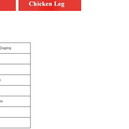
Daging
w
m
cm