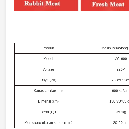
Produk
Mesin Pemotong 
Model
MC-600
Voltase
220V
Daya (kw)
2.2kw / 3k
Kapasitas (kg/jam)
600 kg/ja
Dimensi (cm)
130*70*85 
Berat (kg)
260 kg
Memotong ukuran kubus (mm)
20*50mm