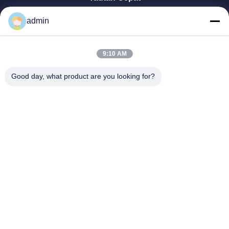
Rumah
admin
Produk
Tampilan VR
Tentang Kita
9:10 AM
Wisata Pabrik
Good day, what product are you looking for?
Kontrol Kualitas
Hubungi Kami
Berita
Semua Kasus
Tianjin Mikim Technique Co., Ltd.
86-136-73050773
info@mikimz.com
Follow Us