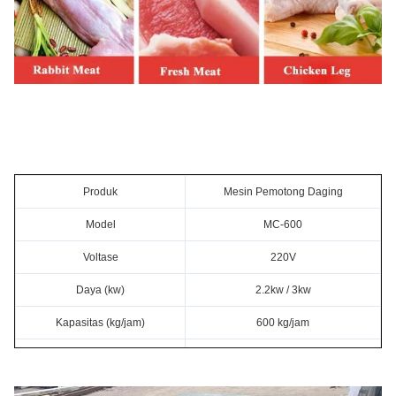
Produk
Mesin Pemotong Daging
Model
MC-600
Voltase
220V
Daya (kw)
2.2kw / 3kw
Kapasitas (kg/jam)
600 kg/jam
Dimensi (cm)
130*70*85 cm
Berat (kg)
260 kg