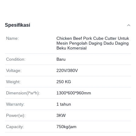
Spesifikasi
Name:
Chicken Beef Pork Cube Cutter Untuk
Mesin Pengolah Daging Dadu Daging
Beku Komersial
Condition:
Baru
Voltage:
220V/380V
Weight:
250 KG
Dimension(l*w*h):
1300*600*960mm
Warranty:
1 tahun
Power(w):
3KW
Capacity:
750kg/jam