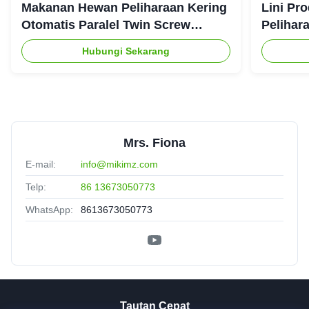
Makanan Hewan Peliharaan Kering
Lini Pr
Otomatis Paralel Twin Screw
Pelihar
Extruder CE
Hubungi Sekarang
Mrs. Fiona
E-mail:
info@mikimz.com
Telp:
86 13673050773
WhatsApp:
8613673050773
Tautan Cepat