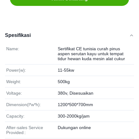
Spesifikasi
Name:
Sertifikat CE tunisia curah pinus
aspen serutan kayu untuk tempat
tidur hewan kuda mesin alat cukur
Power(w):
11-55kw
Weight:
500kg
Voltage:
380v, Disesuaikan
Dimension(l*w*h):
1200*500*700mm
Capacity:
300-2000kg/jam
After-sales Service
Dukungan online
Provided::