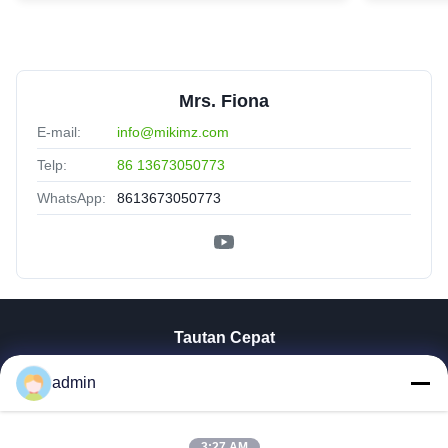
Mrs. Fiona
E-mail:
info@mikimz.com
Telp:
86 13673050773
WhatsApp:
8613673050773
Tautan Cepat
Rumah
admin
Produk
Tampilan VR
3:27 AM