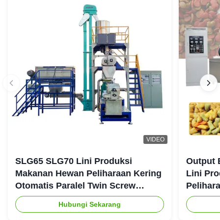
VIDEO
SLG65 SLG70 Lini Produksi
Output 
Makanan Hewan Peliharaan Kering
Lini Pr
Otomatis Paralel Twin Screw
Pelihar
Extruder CE
Hubungi Sekarang