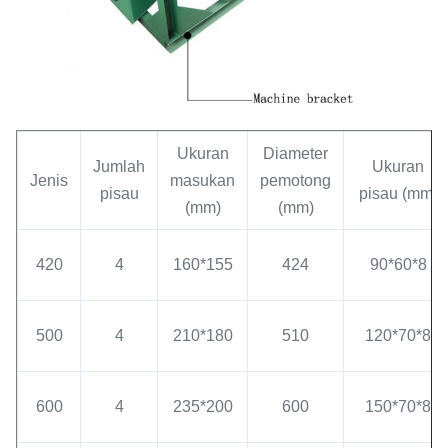
Ukuran
Diameter
Jumlah
Ukuran
Jenis
masukan
pemotong
pisau
pisau (mm)
(mm)
(mm)
420
4
160*155
424
90*60*8
500
4
210*180
510
120*70*8
600
4
235*200
600
150*70*8