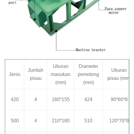
Ukuran
Diameter
Jumlah
Ukuran
Jenis
masukan
pemotong
pisau
pisau (mm)
(mm)
(mm)
420
4
160*155
424
90*60*8
500
4
210*180
510
120*70*8