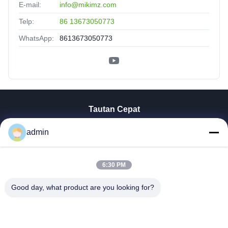
E-mail:
info@mikimz.com
Telp:
86 13673050773
WhatsApp:
8613673050773
Tautan Cepat
Rumah
admin
Produk
Tampilan VR
6:30 PM
Tentang Kita
Wisata Pabrik
Good day, what product are you looking for?
Kontrol Kualitas
Hubungi Kami
Berita