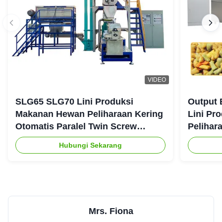
VIDEO
SLG65 SLG70 Lini Produksi
Output 
Makanan Hewan Peliharaan Kering
Lini Pr
Otomatis Paralel Twin Screw
Pelihar
Extruder CE
Hubungi Sekarang
Mrs. Fiona