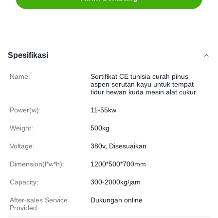
Spesifikasi
Name:
Sertifikat CE tunisia curah pinus
aspen serutan kayu untuk tempat
tidur hewan kuda mesin alat cukur
Power(w):
11-55kw
Weight:
500kg
Voltage:
380v, Disesuaikan
Dimension(l*w*h):
1200*500*700mm
Capacity:
300-2000kg/jam
After-sales Service
Dukungan online
Provided::