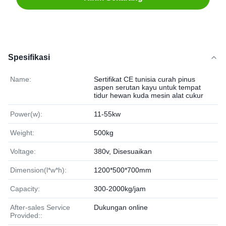
Spesifikasi
Name:
Sertifikat CE tunisia curah pinus
aspen serutan kayu untuk tempat
tidur hewan kuda mesin alat cukur
Power(w):
11-55kw
Weight:
500kg
Voltage:
380v, Disesuaikan
Dimension(l*w*h):
1200*500*700mm
Capacity:
300-2000kg/jam
After-sales Service
Dukungan online
Provided::