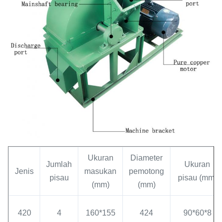
Ukuran
Diameter
Jumlah
Ukuran
Jenis
masukan
pemotong
pisau
pisau (mm)
(mm)
(mm)
420
4
160*155
424
90*60*8