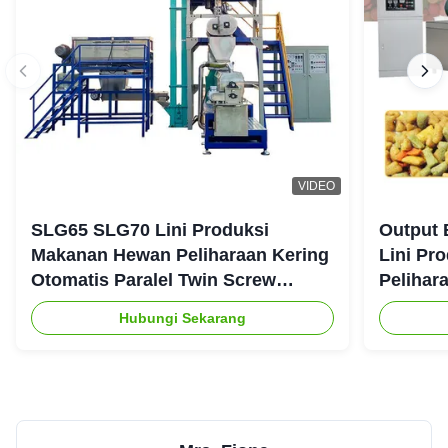
VIDEO
SLG65 SLG70 Lini Produksi
Output 
Makanan Hewan Peliharaan Kering
Lini Pr
Otomatis Paralel Twin Screw
Pelihar
Extruder CE
Hubungi Sekarang