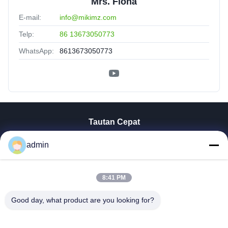
Mrs. Fiona
E-mail:
info@mikimz.com
Telp:
86 13673050773
WhatsApp:
8613673050773
Tautan Cepat
Rumah
admin
Produk
Tampilan VR
8:41 PM
Tentang Kita
Wisata Pabrik
Good day, what product are you looking for?
Kontrol Kualitas
Hubungi Kami