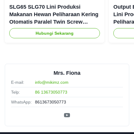
SLG65 SLG70 Lini Produksi
Output 
Makanan Hewan Peliharaan Kering
Lini Pr
Otomatis Paralel Twin Screw
Pelihar
Extruder CE
Hubungi Sekarang
Mrs. Fiona
E-mail:
info@mikimz.com
Telp:
86 13673050773
WhatsApp:
8613673050773