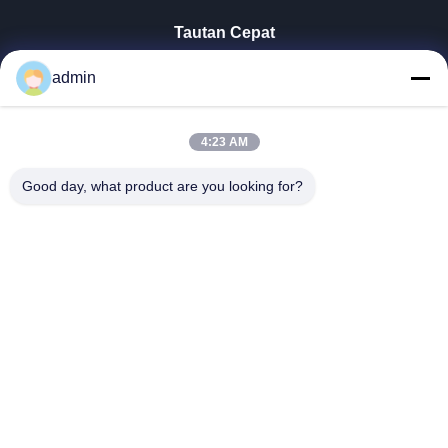
Tautan Cepat
Rumah
admin
Produk
Tampilan VR
4:23 AM
Tentang Kita
Wisata Pabrik
Good day, what product are you looking for?
Kontrol Kualitas
Hubungi Kami
Berita
Semua Kasus
Tianjin Mikim Technique Co., Ltd.
86-136-73050773
info@mikimz.com
Follow Us