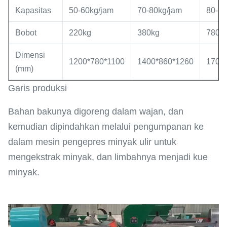
Kapasitas
50-60kg/jam
70-80kg/jam
80-13
Bobot
220kg
380kg
780k
Dimensi
1200*780*1100
1400*860*1260
1700
(mm)
Garis produksi
Bahan bakunya digoreng dalam wajan, dan
kemudian dipindahkan melalui pengumpanan ke
dalam mesin pengepres minyak ulir untuk
mengekstrak minyak, dan limbahnya menjadi kue
minyak.