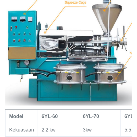
Model
6YL
-60
6YL
-
70
6YL
-
Kekuasaan
2.2 kw
3kw
5,5 k