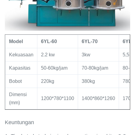
Model
6YL
-60
6YL
-
70
6YL
-
Kekuasaan
2.2 kw
3kw
5,5 k
Kapasitas
50-60kg/jam
70-80kg/jam
80-13
Bobot
220kg
380kg
780k
Dimensi
1200*780*1100
1400*860*1260
1700
(mm)
Keuntungan