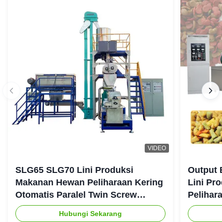
VIDEO
SLG65 SLG70 Lini Produksi
Output 
Makanan Hewan Peliharaan Kering
Lini Pr
Otomatis Paralel Twin Screw
Pelihar
Extruder CE
Hubungi Sekarang