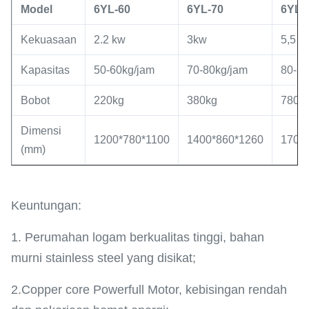
Model
6YL
-60
6YL
-
70
6YL
-
Kekuasaan
2.2 kw
3kw
5,5 k
Kapasitas
50-60kg/jam
70-80kg/jam
80-13
Bobot
220kg
380kg
780k
Dimensi
1200*780*1100
1400*860*1260
1700
(mm)
Keuntungan:
1. Perumahan logam berkualitas tinggi, bahan
murni stainless steel yang disikat;
2.Copper core Powerfull Motor, kebisingan rendah