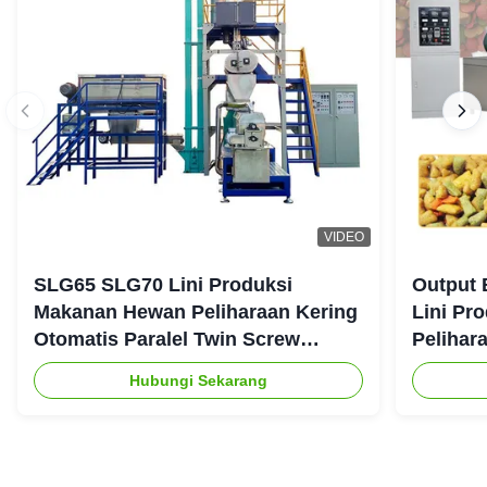
VIDEO
SLG65 SLG70 Lini Produksi
Output 
Makanan Hewan Peliharaan Kering
Lini Pr
Otomatis Paralel Twin Screw
Pelihar
Extruder CE
Hubungi Sekarang