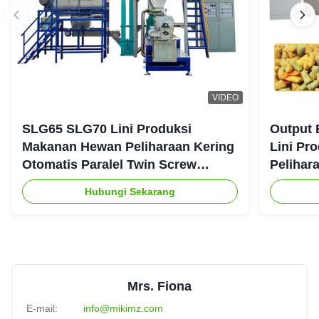
VIDEO
SLG65 SLG70 Lini Produksi
Output 
Makanan Hewan Peliharaan Kering
Lini Pr
Otomatis Paralel Twin Screw
Pelihar
Extruder CE
Hubungi Sekarang
Mrs. Fiona
E-mail:
info@mikimz.com