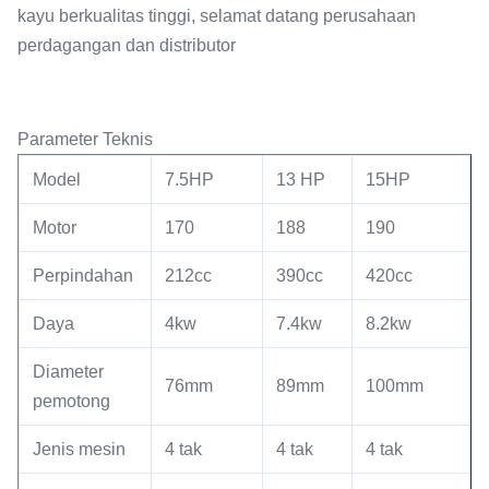
kayu berkualitas tinggi, selamat datang perusahaan
perdagangan dan distributor
Parameter Teknis
Model
7.5HP
13 HP
15HP
Motor
170
188
190
Perpindahan
212cc
390cc
420cc
Daya
4kw
7.4kw
8.2kw
Diameter
76mm
89mm
100mm
pemotong
Jenis mesin
4 tak
4 tak
4 tak