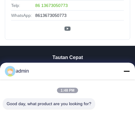
Telp:
86 13673050773
WhatsApp:
8613673050773
Tautan Cepat
Rumah
admin
Produk
Tampilan VR
Tentang Kita
1:48 PM
Wisata Pabrik
Good day, what product are you looking for?
Kontrol Kualitas
Hubungi Kami
Berita
Semua Kasus