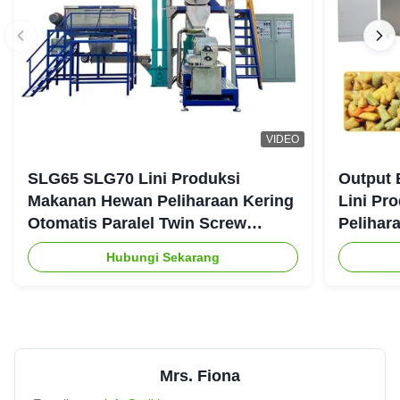
VIDEO
SLG65 SLG70 Lini Produksi
Output 
Makanan Hewan Peliharaan Kering
Lini Pr
Otomatis Paralel Twin Screw
Pelihar
Extruder CE
Hubungi Sekarang
Mrs. Fiona