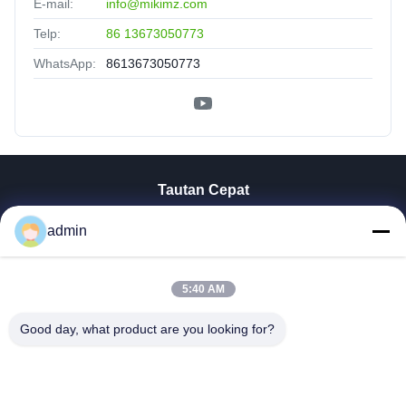
E-mail:
info@mikimz.com
Telp:
86 13673050773
WhatsApp:
8613673050773
Tautan Cepat
Rumah
admin
Produk
Tampilan VR
Tentang Kita
5:40 AM
Wisata Pabrik
Good day, what product are you looking for?
Kontrol Kualitas
Hubungi Kami
Berita