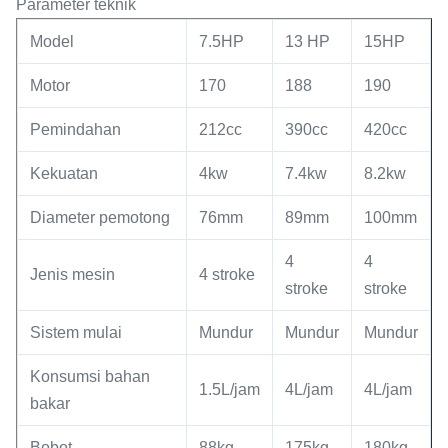
Parameter teknik
Model
7.5HP
13 HP
15HP
Motor
170
188
190
Pemindahan
212cc
390cc
420cc
Kekuatan
4kw
7.4kw
8.2kw
Diameter pemotong
76mm
89mm
100mm
4
4
Jenis mesin
4 stroke
stroke
stroke
Sistem mulai
Mundur
Mundur
Mundur
Konsumsi bahan
1.5L/jam
4L/jam
4L/jam
bakar
Bobot
88kg
175kg
180kg