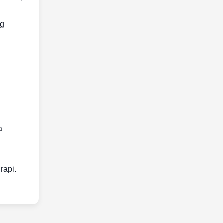
ng
a
rapi.