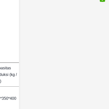
asitas
duksi (kg /
)
*350*400