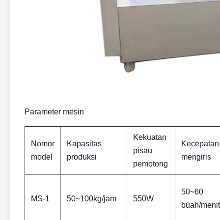
Parameter mesin
Kekuatan
Nomor
Kapasitas
Kecepatan
pisau
model
produksi
mengiris
pemotong
50~60
MS-1
50~100kg/jam
550W
buah/menit