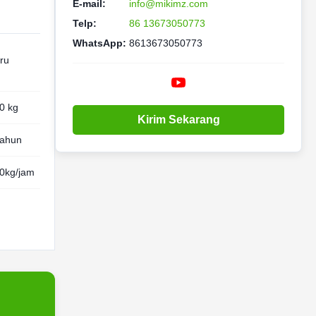
E-mail:
info@mikimz.com
Telp:
86 13673050773
WhatsApp:
8613673050773
ru
0 kg
Kirim Sekarang
tahun
0kg/jam