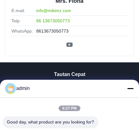
Mrs. Fiona
E-mail:
info@mikimz.com
Telp:
86 13673050773
WhatsApp:
8613673050773
Tautan Cepat
Rumah
admin
Produk
Tampilan VR
Tentang Kita
6:27 PM
Wisata Pabrik
Good day, what product are you looking for?
Kontrol Kualitas
Hubungi Kami