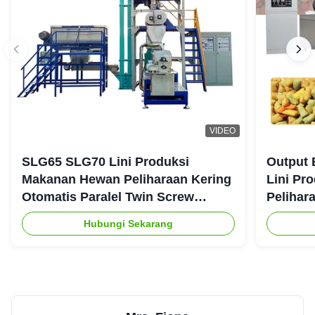
VIDEO
SLG65 SLG70 Lini Produksi
Output 
Makanan Hewan Peliharaan Kering
Lini Pr
Otomatis Paralel Twin Screw
Pelihar
Extruder CE
Hubungi Sekarang