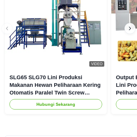
VIDEO
SLG65 SLG70 Lini Produksi
Output 
Makanan Hewan Peliharaan Kering
Lini Pr
Otomatis Paralel Twin Screw
Pelihar
Extruder CE
Hubungi Sekarang