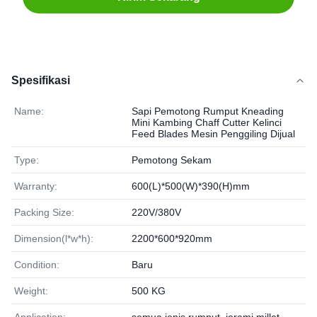
Spesifikasi
Name:
Sapi Pemotong Rumput Kneading
Mini Kambing Chaff Cutter Kelinci
Feed Blades Mesin Penggiling Dijual
Type:
Pemotong Sekam
Warranty:
600(L)*500(W)*390(H)mm
Packing Size:
220V/380V
Dimension(l*w*h):
2200*600*920mm
Condition:
Baru
Weight:
500 KG